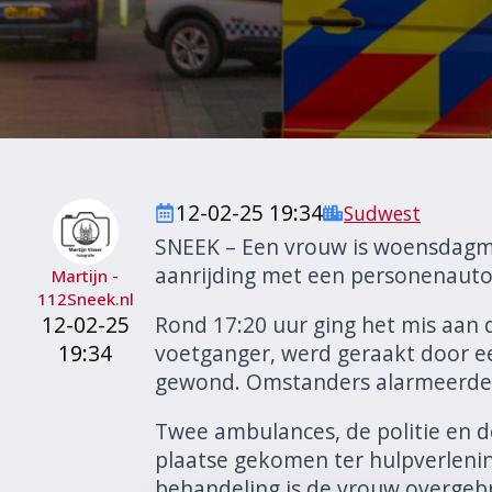
12-02-25 19:34
Sudwest
SNEEK – Een vrouw is woensdagm
aanrijding met een personenauto
Martijn -
112Sneek.nl
12-02-25
Rond 17:20 uur ging het mis aan 
19:34
voetganger, werd geraakt door ee
gewond. Omstanders alarmeerden
Twee ambulances, de politie en d
plaatse gekomen ter hulpverlenin
behandeling is de vrouw overgebr