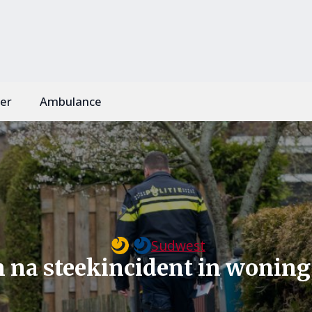
er
Ambulance
Sudwest
na steekincident in woning