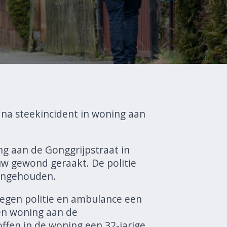
a steekincident in woning aan
ng aan de Gonggrijpstraat in
w gewond geraakt. De politie
aangehouden.
egen politie en ambulance een
een woning aan de
ffen in de woning een 32-jarige