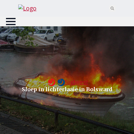
Search
for:
Sudwest
Sloep in lichterlaaie in Bolsward