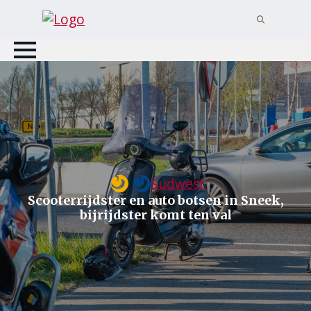
Search
for:
Sudwest
Scooterrijdster en auto botsen in Sneek,
bijrijdster komt ten val