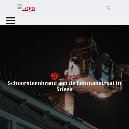
Search
for:
Sudwest
Schoorsteenbrand aan de Lohmanstraat in
Sneek