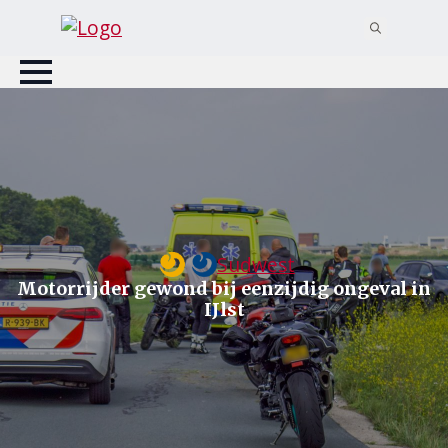
Search
for:
Sudwest
Motorrijder gewond bij eenzijdig ongeval in
IJlst