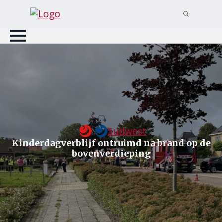
Search
for:
Sudwest
Kinderdagverblijf ontruimd na brand op de
bovenverdieping