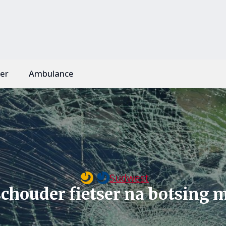
er
Ambulance
Sudwest
schouder fietser na botsing 