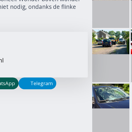
iet nodig, ondanks de flinke
nl
tsApp
Telegram