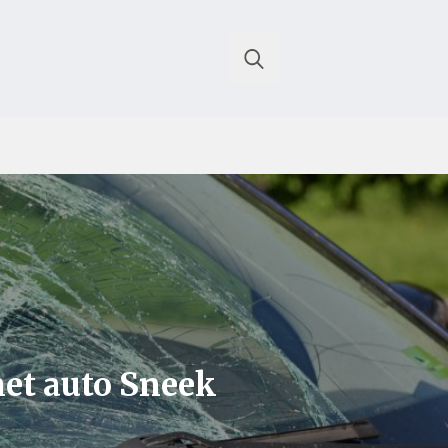
Search
for:
met auto Sneek