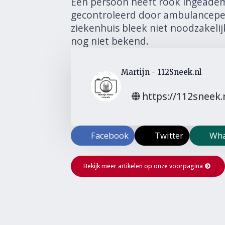
Eén persoon heeft rook ingeademd
gecontroleerd door ambulanceper
ziekenhuis bleek niet noodzakelij
nog niet bekend.
Martijn - 112Sneek.nl
https://112sneek.
Facebook
Twitter
Wha
Bekijk meer artikelen op onze voorpagina