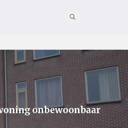
Search
for:
, woning onbewoonbaar