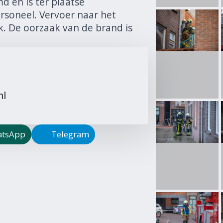
 en is ter plaatse
soneel. Vervoer naar het
k. De oorzaak van de brand is
nl
tsApp
Telegram