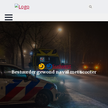
Search
for:
Sudwest
Bestuurder gewond na val met scooter