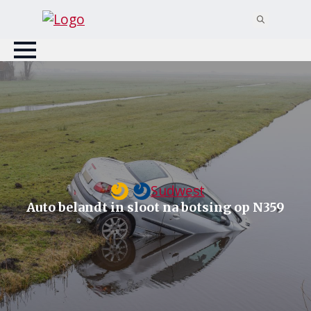
Search
for:
Sudwest
Auto belandt in sloot na botsing op N359